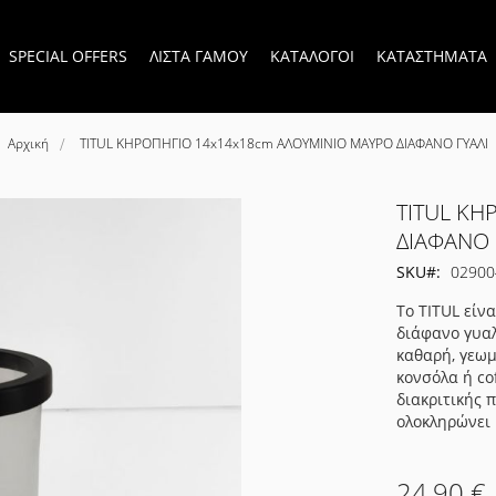
SPECIAL OFFERS
ΛΙΣΤΑ ΓΑΜΟΥ
ΚΑΤΑΛΟΓΟΙ
ΚΑΤΑΣΤΗΜΑΤΑ
Αρχική
TITUL ΚΗΡΟΠΗΓΙΟ 14x14x18cm ΑΛΟΥΜΙΝΙΟ ΜΑΥΡΟ ΔΙΑΦΑΝΟ ΓΥΑΛΙ
TITUL ΚΗ
ΔΙΑΦΑΝΟ 
SKU
02900
Το TITUL είν
διάφανο γυαλ
καθαρή, γεωμ
κονσόλα ή co
διακριτικής 
ολοκληρώνει 
24,90 €