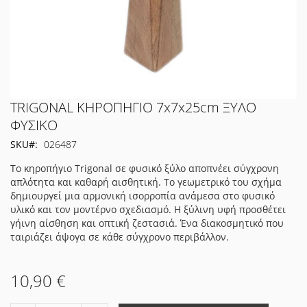
Μετάβαση
TRIGONAL ΚΗΡΟΠΗΓΙΟ 7x7x25cm ΞΥΛΟ
στην
ΦΥΣΙΚΟ
αρχή
SKU
026487
της
συλλογής
Το κηροπήγιο Trigonal σε φυσικό ξύλο αποπνέει σύγχρονη
εικόνων
απλότητα και καθαρή αισθητική. Το γεωμετρικό του σχήμα
δημιουργεί μια αρμονική ισορροπία ανάμεσα στο φυσικό
υλικό και τον μοντέρνο σχεδιασμό. Η ξύλινη υφή προσθέτει
γήινη αίσθηση και οπτική ζεστασιά. Ένα διακοσμητικό που
ταιριάζει άψογα σε κάθε σύγχρονο περιβάλλον.
10,90 €