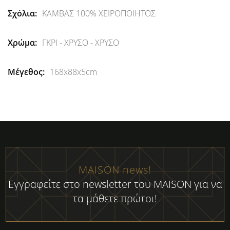
ΚΑΜΒΑΣ 100% ΧΕΙΡΟΠΟΙΗΤΟΣ
ΓΚΡΙ - ΧΡΥΣΟ - ΧΡΥΣΟ
168x88x5cm
MAISON news!
Εγγραφείτε στο newsletter του MAISON για να
τα μάθετε πρώτοι!