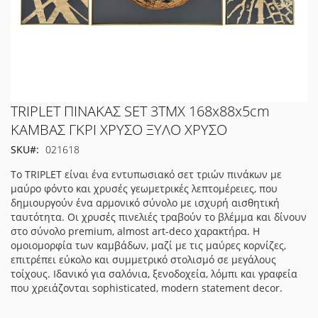
Μετάβαση
TRIPLET ΠΙΝΑΚΑΣ SET 3ΤΜΧ 168x88x5cm
στην
ΚΑΜΒΑΣ ΓΚΡΙ ΧΡΥΣΟ ΞΥΛΟ ΧΡΥΣΟ
αρχή
SKU
021618
της
συλλογής
Το TRIPLET είναι ένα εντυπωσιακό σετ τριών πινάκων με
εικόνων
μαύρο φόντο και χρυσές γεωμετρικές λεπτομέρειες, που
δημιουργούν ένα αρμονικό σύνολο με ισχυρή αισθητική
ταυτότητα. Οι χρυσές πινελιές τραβούν το βλέμμα και δίνουν
στο σύνολο premium, almost art-deco χαρακτήρα. Η
ομοιομορφία των καμβάδων, μαζί με τις μαύρες κορνίζες,
επιτρέπει εύκολο και συμμετρικό στολισμό σε μεγάλους
τοίχους. Ιδανικό για σαλόνια, ξενοδοχεία, λόμπι και γραφεία
που χρειάζονται sophisticated, modern statement decor.