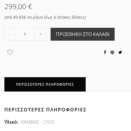
299,00 €
από 49.83€ το μήνα (έως 6 άτοκες δόσεις)
Αύξηση
ΠΡΟΣΘΉΚΗ ΣΤΟ ΚΑΛΆΘΙ
Μείωση
ποσότητας
ποσότητας
κατά
κατά
1
1
ΠΕΡΙΣΣΌΤΕΡΕΣ ΠΛΗΡΟΦΟΡΊΕΣ
ΠΕΡΙΣΣΌΤΕΡΕΣ ΠΛΗΡΟΦΟΡΊΕΣ
Περισσότερες
ΚΑΜΒΑΣ - ΞΥΛΟ
Πληροφορίες