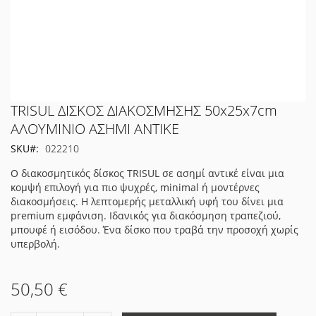
Μετάβαση
TRISUL ΔΙΣΚΟΣ ΔΙΑΚΟΣΜΗΣΗΣ 50x25x7cm
στην
ΑΛΟΥΜΙΝΙΟ ΑΣΗΜΙ ΑΝΤΙΚΕ
αρχή
SKU
022210
της
συλλογής
Ο διακοσμητικός δίσκος TRISUL σε ασημί αντικέ είναι μια
εικόνων
κομψή επιλογή για πιο ψυχρές, minimal ή μοντέρνες
διακοσμήσεις. Η λεπτομερής μεταλλική υφή του δίνει μια
premium εμφάνιση. Ιδανικός για διακόσμηση τραπεζιού,
μπουφέ ή εισόδου. Ένα δίσκο που τραβά την προσοχή χωρίς
υπερβολή.
50,50 €