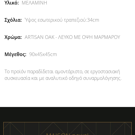
Περισσότερες
ΜΕΛΑΜΙΝΗ
Πληροφορίες
Ύψος εσωτερικού τραπεζιού:34cm
ARTISAN OAK - ΛΕΥΚΟ ΜΕ ΟΨΗ ΜΑΡΜΑΡΟΥ
90x45x45cm
Το προϊόν παραδίδεται αμοντάριστο, σε εργοστασιακή
συσκευασία και με αναλυτικό οδηγό συναρμολόγησης.