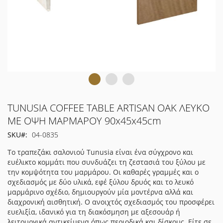
Μετάβαση
TUNUSIA COFFEE TABLE ARTISAN OAK ΛΕΥΚΟ
στην
ΜΕ ΟΨΗ ΜΑΡΜΑΡΟΥ 90x45x45cm
αρχή
SKU
04-0835
της
συλλογής
Το τραπεζάκι σαλονιού Tunusia είναι ένα σύγχρονο και
εικόνων
ευέλικτο κομμάτι που συνδυάζει τη ζεστασιά του ξύλου με
την κομψότητα του μαρμάρου. Οι καθαρές γραμμές και ο
σχεδιασμός με δύο υλικά, εφέ ξύλου δρυός και το λευκό
μαρμάρινο σχέδιο, δημιουργούν μία μοντέρνα αλλά και
διαχρονική αισθητική. Ο ανοιχτός σχεδιασμός του προσφέρει
ευελιξία, ιδανικό για τη διακόσμηση με αξεσουάρ ή
λειτουργικά αντικείμενα όπως περιοδικά και δίσκους. Είτε σε