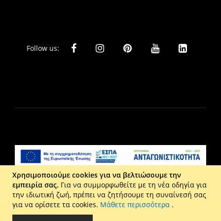
Follow us:
Χρησιμοποιούμε cookies για να βελτιώσουμε την
εμπειρία σας.
Για να συμμορφωθείτε με τη νέα οδηγία για
Liberta Ε.Π.Ε. - Τ: 2610 201 800 - Ε: eshop@maison.gr -
την ιδιωτική ζωή, πρέπει να ζητήσουμε τη συναίνεσή σας
Γ.Ε.ΜΗ : 036110316000
για να ορίσετε τα cookies.
Μάθετε περισσότερα
.
Copyright © 2026 Maison. All rights reserved.