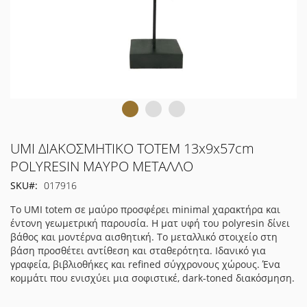
Μετάβαση
UMI ΔΙΑΚΟΣΜΗΤΙΚΟ TOTEM 13x9x57cm
στην
POLYRESIN ΜΑΥΡΟ ΜΕΤΑΛΛΟ
αρχή
SKU
017916
της
συλλογής
Το UMI totem σε μαύρο προσφέρει minimal χαρακτήρα και
εικόνων
έντονη γεωμετρική παρουσία. Η ματ υφή του polyresin δίνει
βάθος και μοντέρνα αισθητική. Το μεταλλικό στοιχείο στη
βάση προσθέτει αντίθεση και σταθερότητα. Ιδανικό για
γραφεία, βιβλιοθήκες και refined σύγχρονους χώρους. Ένα
κομμάτι που ενισχύει μια σοφιστικέ, dark-toned διακόσμηση.