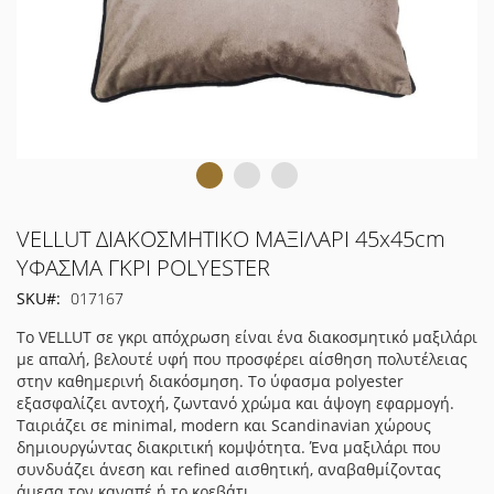
Μετάβαση
VELLUT ΔΙΑΚΟΣΜΗΤΙΚΟ ΜΑΞΙΛΑΡΙ 45x45cm
στην
ΥΦΑΣΜΑ ΓΚΡΙ POLYESTER
αρχή
SKU
017167
της
συλλογής
Το VELLUT σε γκρι απόχρωση είναι ένα διακοσμητικό μαξιλάρι
εικόνων
με απαλή, βελουτέ υφή που προσφέρει αίσθηση πολυτέλειας
στην καθημερινή διακόσμηση. Το ύφασμα polyester
εξασφαλίζει αντοχή, ζωντανό χρώμα και άψογη εφαρμογή.
Ταιριάζει σε minimal, modern και Scandinavian χώρους
δημιουργώντας διακριτική κομψότητα. Ένα μαξιλάρι που
συνδυάζει άνεση και refined αισθητική, αναβαθμίζοντας
άμεσα τον καναπέ ή το κρεβάτι.