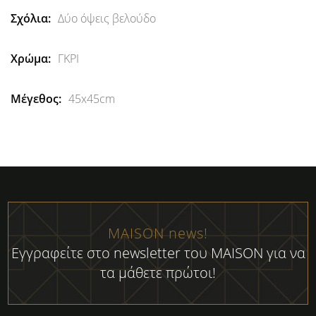
Δύο όψεις βελούδο
ΓΚΡΙ
45x45cm
MAISON news!
Εγγραφείτε στο newsletter του MAISON για να
τα μάθετε πρώτοι!