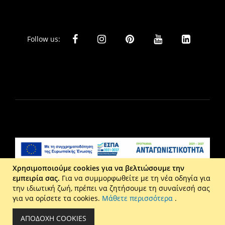
Follow us:
Χρησιμοποιούμε cookies για να βελτιώσουμε την
εμπειρία σας.
Για να συμμορφωθείτε με τη νέα οδηγία για
Liberta Ε.Π.Ε. - Τ: 2610 201 800 - Ε: eshop@maison.gr -
την ιδιωτική ζωή, πρέπει να ζητήσουμε τη συναίνεσή σας
Γ.Ε.ΜΗ : 036110316000
για να ορίσετε τα cookies.
Μάθετε περισσότερα
.
Copyright © 2026 Maison. All rights reserved.
ΑΠΟΔΟΧΉ COOKIES