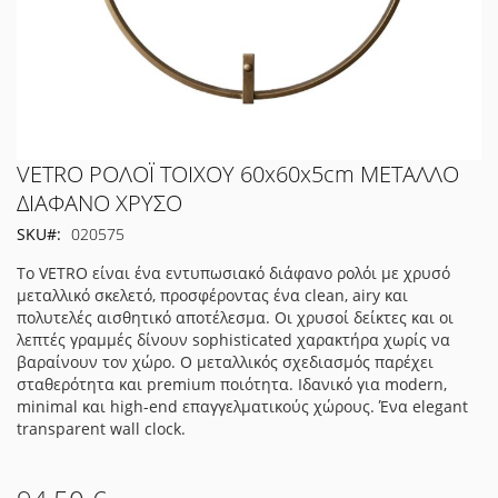
Μετάβαση
VETRO ΡΟΛΟΪ ΤΟΙΧΟΥ 60x60x5cm ΜΕΤΑΛΛΟ
στην
ΔΙΑΦΑΝΟ ΧΡΥΣΟ
αρχή
SKU
020575
της
συλλογής
Το VETRO είναι ένα εντυπωσιακό διάφανο ρολόι με χρυσό
εικόνων
μεταλλικό σκελετό, προσφέροντας ένα clean, airy και
πολυτελές αισθητικό αποτέλεσμα. Οι χρυσοί δείκτες και οι
λεπτές γραμμές δίνουν sophisticated χαρακτήρα χωρίς να
βαραίνουν τον χώρο. Ο μεταλλικός σχεδιασμός παρέχει
σταθερότητα και premium ποιότητα. Ιδανικό για modern,
minimal και high-end επαγγελματικούς χώρους. Ένα elegant
transparent wall clock.