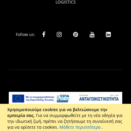
LOGISTICS
Follow us:
Χρησιμοποιούμε cookies για να βελτιώσουμε την
εμπειρία σας.
Για να συμμορφωθείτε με τη νέα οδηγία για
Liberta Ε.Π.Ε. - Τ: 2610 201 800 - Ε: eshop@maison.gr -
την ιδιωτική ζωή, πρέπει να ζητήσουμε τη συναίνεσή σας
Γ.Ε.ΜΗ : 036110316000
για να ορίσετε τα cookies.
Μάθετε περισσότερα
.