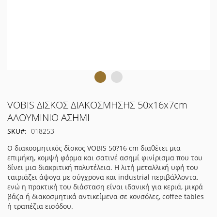
Μετάβαση
VOBIS ΔΙΣΚΟΣ ΔΙΑΚΟΣΜΗΣΗΣ 50x16x7cm
στην
ΑΛΟΥΜΙΝΙΟ ΑΣΗΜΙ
αρχή
SKU
018253
της
συλλογής
Ο διακοσμητικός δίσκος VOBIS 50?16 cm διαθέτει μια
εικόνων
επιμήκη, κομψή φόρμα και σατινέ ασημί φινίρισμα που του
δίνει μια διακριτική πολυτέλεια. Η λιτή μεταλλική υφή του
ταιριάζει άψογα με σύγχρονα και industrial περιβάλλοντα,
ενώ η πρακτική του διάσταση είναι ιδανική για κεριά, μικρά
βάζα ή διακοσμητικά αντικείμενα σε κονσόλες, coffee tables
ή τραπέζια εισόδου.