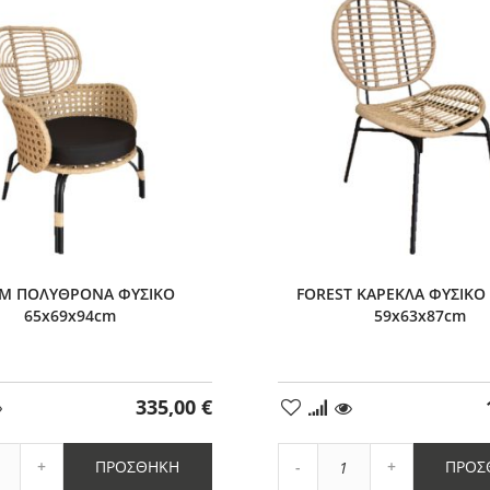
1
M ΠΟΛΥΘΡΟΝΑ ΦΥΣΙΚΟ
FOREST ΚΑΡΕΚΛΑ ΦΥΣΙΚΟ
65x69x94cm
59x63x87cm
335,00 €
ήκη
Προσθήκη
στα
μένα
Αγαπημένα
Αύξηση
Αύξηση
ΠΡΟΣΘΉΚΗ
ΠΡΟΣ
η
ποσότητας
Μείωση
ποσότητας