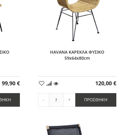
ΣΙΚΟ
HAVANA ΚΑΡΕΚΛΑ ΦΥΣΙΚΟ
59x64x80cm
99,90 €
120,00 €
Προσθήκη
στα
Αγαπημένα
Αύξηση
ΘΉΚΗ
ΠΡΟΣΘΉΚΗ
Μείωση
ποσότητας
ποσότητας
κατά
κατά
1
1