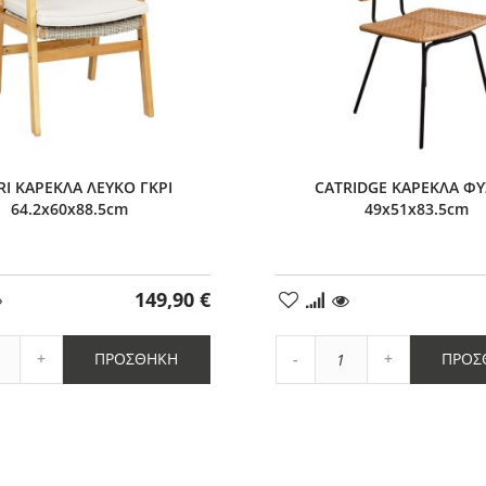
RI ΚΑΡΕΚΛΑ ΛΕΥΚΟ ΓΚΡΙ
CATRIDGE ΚΑΡΕΚΛΑ ΦΥ
64.2x60x88.5cm
49x51x83.5cm
149,90 €
ήκη
Προσθήκη
στα
μένα
Αγαπημένα
Αύξηση
Αύξηση
ΠΡΟΣΘΉΚΗ
ΠΡΟΣ
η
ποσότητας
Μείωση
ποσότητας
ητας
κατά
ποσότητας
κατά
1
κατά
1
1