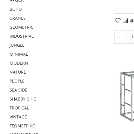
AFRICA
BOHO
CRANES
Προσθ
στα
GEOMETRIC
Αγαπη
INDUSTRIAL
Μείωσ
JUNGLE
ποσότ
κατά
MINIMAL
1
MODERN
NATURE
PEOPLE
SEA SIDE
SHABBY CHIC
TROPICAL
VINTAGE
ΓΕΩΜΕΤΡΙΚΌ