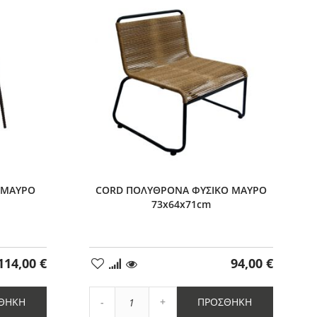
1
 ΜΑΥΡΟ
CORD ΠΟΛΥΘΡΟΝΑ ΦΥΣΙΚΟ ΜΑΥΡΟ
73x64x71cm
114,00 €
94,00 €
Προσθήκη
στα
Αγαπημένα
Αύξηση
ΘΉΚΗ
ΠΡΟΣΘΉΚΗ
Μείωση
ποσότητας