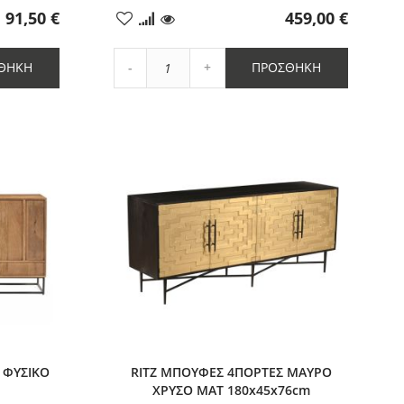
91,50 €
459,00 €
Προσθήκη
στα
Αγαπημένα
Αύξηση
ΘΉΚΗ
ΠΡΟΣΘΉΚΗ
Μείωση
ποσότητας
ποσότητας
κατά
κατά
1
1
 ΦΥΣΙΚΟ
RITZ ΜΠΟΥΦΕΣ 4ΠΟΡΤΕΣ ΜΑΥΡΟ
ΧΡΥΣΟ ΜΑΤ 180x45x76cm