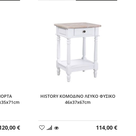
ποσότητας
κατά
κατά
1
1
ΠΟΡΤΑ
HISTORY ΚΟΜΟΔΙΝΟ ΛΕΥΚΟ ΦΥΣΙΚΟ
x35x71cm
46x37x67cm
120,00 €
114,00 €
Προσθήκη
στα