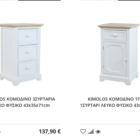
ητας
κατά
ποσότητας
κατά
1
κατά
1
1
OS ΚΟΜΟΔΙΝΟ 3ΣΥΡΤΑΡΙΑ
KIMOLOS ΚΟΜΟΔΙΝΟ 1
ΚΟ ΦΥΣΙΚΟ 43x35x71cm
1ΣΥΡΤΑΡΙ ΛΕΥΚΟ ΦΥΣΙΚΟ 43
137,90 €
ήκη
Προσθήκη
στα