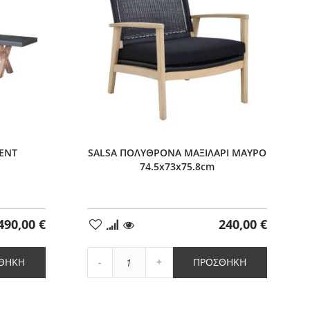
ENT
SALSA ΠΟΛΥΘΡΟΝΑ ΜΑΞΙΛΑΡΙ ΜΑΥΡΟ
74.5x73x75.8cm
490,00 €
240,00 €
Προσθήκη
στα
Αγαπημένα
Αύξηση
ΘΉΚΗ
ΠΡΟΣΘΉΚΗ
Μείωση
ποσότητας
ποσότητας
κατά
κατά
1